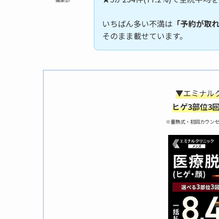
いちばん多い不満は
「予約が取
そのまま載せています。
▼エミナル
ヒゲ3部位3回
※蓄熱式・初回カウン