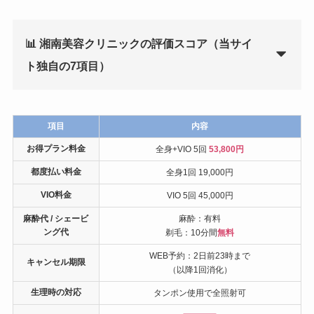
📊 湘南美容クリニックの評価スコア（当サイ
ト独自の7項目）
項目
内容
お得プラン料金
全身+VIO 5回
53,800円
都度払い料金
全身1回 19,000円
VIO料金
VIO 5回 45,000円
麻酔代 / シェービ
麻酔：有料
ング代
剃毛：10分間
無料
WEB予約：2日前23時まで
キャンセル期限
（以降1回消化）
生理時の対応
タンポン使用で全照射可