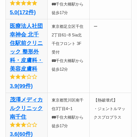
🚃千住大橋駅から
5.0(172件)
徒歩17分
医療法人社団
東京都足立区千住
ー
幸神会 北千
2丁目61−8 Sia北
住駅前クリニ
千住フロント 3F
ック 整形外
受付
科・皮膚科・
🚃千住大橋駅から
美容皮膚科
徒歩12分
3.9(99件)
茂澤メディカ
東京都荒川区南千
【熱破壊式】
ルクリニック
住3丁目4−1
・ジェントルマッ
南千住
🚃千住大橋駅から
クスプロプラス
徒歩17分
3.6(60件)