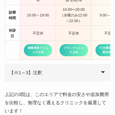
10:00〜20:00
診療
10:00～19:00
（水曜のみ12:00
9:00～19
時間
～22:00）
休診
不定休
不定休
不定
日
湘南美容クリニ
ブランクリニッ
TCB東京中
ック公式
ク公式
容外科公
【※1～3】注釈
上記の3院は、このエリアで料金の安さや追加費用
を比較し、無理なく通えるクリニックを厳選して
います！