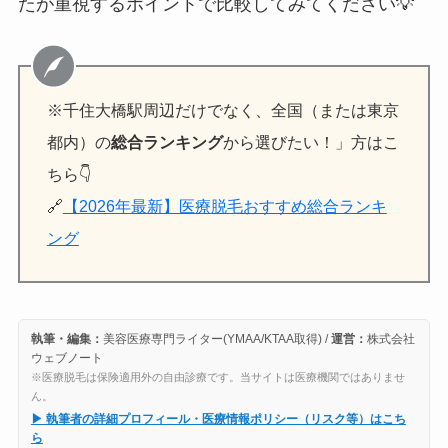
たが重視するポイントで比較してみてください💡
※千住大橋駅周辺だけでなく、全国（または東京
都内）の
総合ランキング
から選びたい！」方はこ
ちら👇
🔗
【2026年最新】医療脱毛おすすめ総合ランキ
ング
執筆・編集：
美容医療専門ライター(YMAA/KTAA取得) /
運営：
株式会社
ウェブノート
※医療脱毛は保険適用外の自由診療です。当サイトは医療機関ではありませ
ん。
▶ 執筆者の詳細プロフィール・医療情報ポリシー（リスク等）はこち
ら