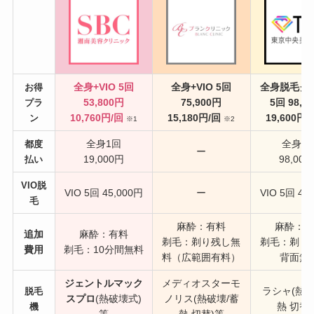
全身+VIO 5回
全身+VIO 5回
全身脱毛ク
お得
53,800円
75,900円
5回 98,0
プラ
10,760円/回
15,180円/回
19,600円/
ン
※1
※2
全身1回
全身1
都度
ー
19,000円
98,00
払い
VIO脱
VIO 5回 45,000円
ー
VIO 5回 48
毛
麻酔：有料
麻酔：
追加
麻酔：有料
剃毛：剃り残し無
剃毛：剃り
費用
剃毛：10分間無料
料（広範囲有料）
背面無
ジェントルマック
メディオスターモ
ラシャ(熱破
脱毛
スプロ
(熱破壊式)
ノリス(熱破壊/蓄
熱 切替
機
等
熱 切替)等