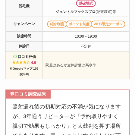
熱破壊式
脱毛機
ジェントルマックスプロ
(熱破壊式)等
キャンペーン
紹介制度
ポイント制度
WEB限定クーポン
診療時間
10:00～19:00
休診日
不定休
口コミ評価
4.6
院差はあるが全体評価は高水準
※Googleマップ 157
院平均
💬
口コミ調査結果
照射漏れ後の初期対応の不満が気になります
が、3年通うリピーターが「予約取りやすく
親切で効果もしっかり」と太鼓判を押す場所