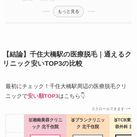
もっと見る
【結論】千住大橋駅の医療脱毛｜通えるク
リニック安いTOP3の比較
最初にチェック！千住大橋駅周辺の医療脱毛クリ
ニックで
安い順TOP3
はこちら👇
スクロールできます
🥇湘南美容クリニ
🥈ブランクリニッ
🥉TCB東
ック 北千住院
ク 北千住院
容外科 北