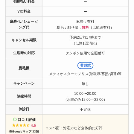
都度払い料金
ー
VIO料金
ー
麻酔代 / シェービ
麻酔：有料
ング代
剃毛：剃り残し
無料
（広範囲有料）
予約2日前17時まで
キャンセル期限
（以降1回消化）
生理時の対応
タンポン使用で全照射可
蓄熱式
脱毛機
メディオスターモノリス(熱破壊/蓄熱 切替)等
キャンペーン
無し
10:00〜20:00
診療時間
（水曜のみ12:00～22:00）
休診日
不定休
口コミ評価
4.5
コスパ面・対応力など全体的に好評
※Googleマップ 33院