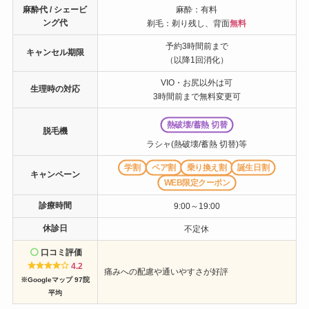
麻酔代 / シェービ
麻酔：有料
ング代
剃毛：剃り残し、背面
無料
予約3時間前まで
キャンセル期限
（以降1回消化）
VIO・お尻以外は可
生理時の対応
3時間前まで無料変更可
熱破壊/蓄熱 切替
脱毛機
ラシャ(熱破壊/蓄熱 切替)等
学割
ペア割
乗り換え割
誕生日割
キャンペーン
WEB限定クーポン
診療時間
9:00～19:00
休診日
不定休
口コミ評価
4.2
痛みへの配慮や通いやすさが好評
※Googleマップ 97院
平均