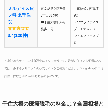
ミルディス皮
東京都足立区千住
【蓄熱式 / 熱破壊
フ科 北千住
3丁目98 3階
式】
院
🚃千住大橋駅から
・ソプラノアイス
徒歩15分
プラチナム / ジェ
3.4(120件)
ントルマックスプ
ロ
※上記は当サイトの独自調査に基づく情報です。最新の取扱い脱毛機につい
ては、必ず各クリニックの公式サイトをご確認ください。GoogleMap口コミ
評価・件数は2026年03月時点のものです。
千住大橋の医療脱毛の料金は？全国相場と