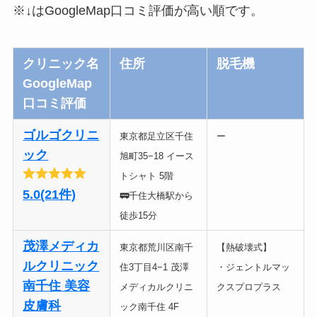
※↓はGoogleMap口コミ評価が高い順です。
クリニック名
住所
脱毛機
GoogleMap
口コミ評価
ゴルゴクリニ
東京都足立区千住
ー
ック
旭町35−18 イース
トシャト 5階
5.0(21件)
🚃千住大橋駅から
徒歩15分
茂澤メディカ
東京都荒川区南千
【熱破壊式】
ルクリニック
住3丁目4−1 茂澤
・ジェントルマッ
南千住 美容
メディカルクリニ
クスプロプラス
皮膚科
ック南千住 4F