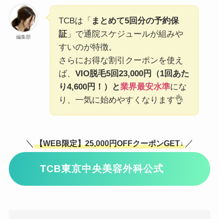
TCBは「
まとめて5回分の予約保
証
」で通院スケジュールが組みや
編集部
すいのが特徴。
さらにお得な割引クーポンを使え
ば、
VIO脱毛5回23,000円（1回あた
り4,600円！）と
業界最安水準
にな
り、一気に始めやすくなります👌
＼
／
【WEB限定】25,000円OFFクーポンGET↓
TCB東京中央美容外科公式