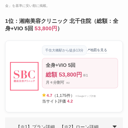
金」を基準に安い順に掲載。
1位：湘南美容クリニック 北千住院（総額：全
身+VIO 5回
53,800円
）
📍地図を見る
千住大橋駅から徒歩13分
全身+VIO 5回
総額 53,800円
※1
月々分割可
※2
4.7
（1,175件）
※Googleマップ評価
当サイト評価
4.2
【※1】プラン詳細、【※2】ローン詳細