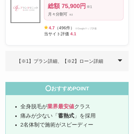
総額 75,900円
※1
月々分割可
※2
4.7
（496件）
※Googleマップ評価
当サイト評価
4.1
【※1】プラン詳細、【※2】ローン詳細
⭕おすすめPOINT
全身脱毛が
業界最安値
クラス
痛みが少ない「
蓄熱式
」を採用
2名体制で施術がスピーディー