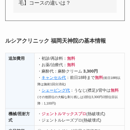
毛】コースの違いは？
ルシアクリニック 福岡天神院の基本情報
追加費用
・初診/再診料：
無料
・お薬/治療代：
無料
・麻酔代：麻酔クリーム
3,300円
・
キャンセル代
：前日18時まで
無料
(前日18時以
降は施術1回分消化)
・
シェービング代
：うなじ(襟足)/背中は
無料
(その他部位の大幅な剃り残しは1部位3,300円/2部位目以
降：1,100円)
機械/照射方
・
ジェントルマックスプロ
(熱破壊式)
式
・ジェントルレーズプロ(熱破壊式)