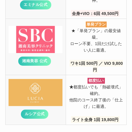
神。
エミナル公式
全身+VIO：6回 49,500円
単発プラン
★「単発プラン」の最安値
級。
ローン不要、1回だけ試した
い人に最適。
湘南美容 公式
ワキ1回 500円 ／ VIO 9,800
円
都度払い
★
都度払いでも「熱破壊式」
確約。
他院のコース終了後の「仕上
げ」に最適。
ルシア公式
ライト全身 1回 19,800円