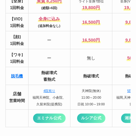
実質 8,250円
【全身
】
ライト全身7部位
全身(VIO
19,800円
19,0
1回料金
(総額÷6回)
全身に込み
【VIO
】
16,500円
9,80
1回料金
(追加料金なし)
【顔
】
ー
16,500円
9,80
1回料金
【ワキ
】
ー
無し
500
1回料金
熱破壊式
脱毛機
熱破壊式
熱破
蓄熱式
4院有り
天神院(無休)
5院
店舗
福岡天神院、小倉院、
11:00～20:00
福岡,天神,博
営業時間
久留米院(提携院)
日祝 10:00～19:00
留
エミナル公式
ルシア公式
湘南