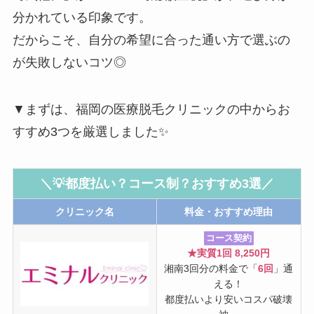
分かれている印象です。
だからこそ、自分の希望に合った通い方で選ぶの
が失敗しないコツ◎
▼まずは、福岡の医療脱毛クリニックの中からお
すすめ3つを厳選しました✨
＼
💡都度払い？コース制？おすすめ3選
／
クリニック名
料金・おすすめ理由
コース契約
★実質1回 8,250円
湘南3回分の料金で「
6回
」通
える！
都度払いより安いコスパ破壊