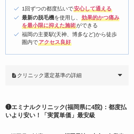
1回ずつの都度払いで
安心して通える
最新の脱毛機
を使用し、
効果的かつ痛み
を最小限に抑えた施術
ができる
福岡の主要駅(天神、博多など)から徒歩
圏内で
アクセス良好
クリニック選定基準の詳細
❶エミナルクリニック(福岡県に4院)：都度払
いより安い！「実質単価」最安級