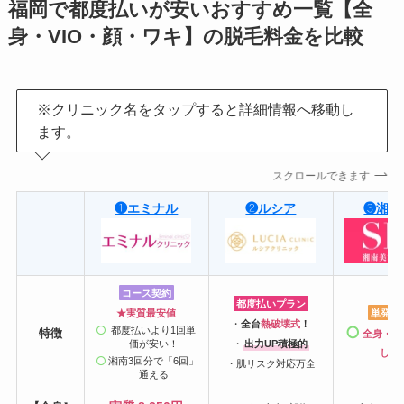
福岡で都度払いが安いおすすめ一覧【全
身・VIO・顔・ワキ】の脱毛料金を比較
※クリニック名をタップすると詳細情報へ移動し
ます。
スクロールできます
❶エミナル
❷ルシア
❸湘南
コース契約
都度払いプラン
★実質最安値
単発プ
・
全台
熱破壊式
！
都度払いより1回単
特徴
全身・部
価が安い！
・
出力UP積極的
しコ
湘南3回分で「6回」
・肌リスク対応万全
通える