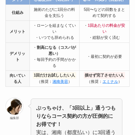
施術のたびに1回分の料
5回〜などの回数をまと
仕組み
金を支払う
めて契約する
・ローンを組まなくてい
・
1回あたりの料金が安
メリット
い
い
・いつでも辞められる
・総額が安く済む
・
割高になる（コスパが
デメリッ
悪い）
・最初に契約が必要
ト
・毎回予約の手間がかか
る
向いてい
1回だけお試ししたい人
損せず完了させたい人
る人
（推奨：
湘南美容
）
（推奨：
エミナル
）
ぶっちゃけ、「3回以上」通うつも
りならコース契約の方が圧倒的に
編集部
お得です！
実は、湘南（都度払い）に3回通う