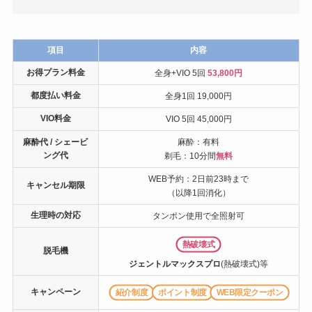
項目
内容
お得プラン料金
全身+VIO 5回
53,800円
都度払い料金
全身1回 19,000円
VIO料金
VIO 5回 45,000円
麻酔代 / シェービ
麻酔：有料
ング代
剃毛：10分間
無料
WEB予約：2日前23時まで
キャンセル期限
（以降1回消化）
生理時の対応
タンポン使用で全照射可
熱破壊式
脱毛機
ジェントルマックスプロ
(熱破壊式)等
キャンペーン
紹介制度
ポイント制度
WEB限定クーポン