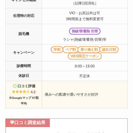
（以降1回消化）
VIO・お尻以外は可
生理時の対応
3時間前まで無料変更可
熱破壊/蓄熱 切替
脱毛機
ラシャ(熱破壊/蓄熱 切替)等
学割
ペア割
乗り換え割
誕生日割
キャンペーン
WEB限定クーポン
診療時間
9:00～19:00
休診日
不定休
口コミ評価
4.2
痛みへの配慮や通いやすさが好評
※Googleマップ 97院
平均
💬
口コミ調査結果