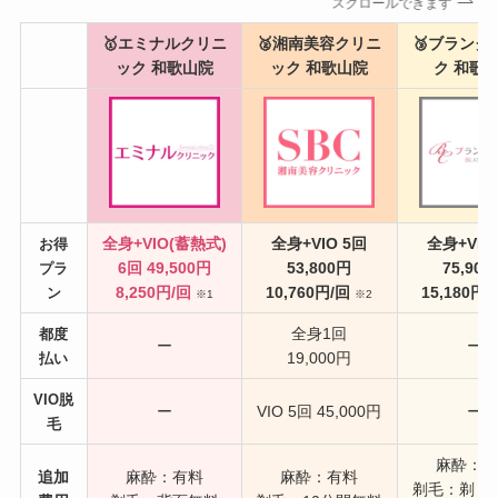
スクロールできます
🥇エミナルクリニ
🥈湘南美容クリニ
🥉ブランク
ック 和歌山院
ック 和歌山院
ク 和歌
全身+VIO(蓄熱式)
全身+VIO 5回
全身+VIO
お得
6回
49,500円
53,800円
75,90
プラ
8,250円/回
10,760円/回
15,180円/
ン
※1
※2
全身1回
都度
ー
ー
19,000円
払い
VIO脱
ー
VIO 5回 45,000円
ー
毛
麻酔：
追加
麻酔：有料
麻酔：有料
剃毛：剃り