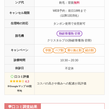
ング代
剃毛：背面
無料
WEB予約：前日18時まで
キャンセル期限
（以降1回消化）
生理時の対応
タンポン使用で全照射可
熱破壊/蓄熱 切替
脱毛機
クリスタルプロ(熱破壊/蓄熱 切替)
キャンペーン
学割
ペア割
乗り換え割
紹介割
診療時間
10:30～20:30
休診日
不定休
口コミ評価
4.3
コスパの高さや痛みへの配慮が高評価
※Googleマップ 60院
平均
💬
口コミ調査結果