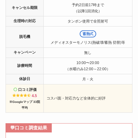
予約2日前17時まで
キャンセル期限
（以降1回消化）
生理時の対応
タンポン使用で全照射可
蓄熱式
脱毛機
メディオスターモノリス(熱破壊/蓄熱 切替)等
キャンペーン
無し
10:00〜20:00
診療時間
（水曜のみ12:00～22:00）
休診日
月・火
口コミ評価
4.5
コスパ面・対応力など全体的に好評
※Googleマップ 33院
平均
💬
口コミ調査結果