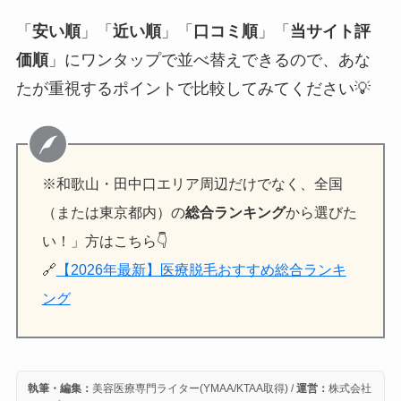
「
安い順
」「
近い順
」「
口コミ順
」「
当サイト評
価順
」にワンタップで並べ替えできるので、あな
たが重視するポイントで比較してみてください💡
※和歌山・田中口エリア周辺だけでなく、全国
（または東京都内）の
総合ランキング
から選びた
い！」方はこちら👇
🔗
【2026年最新】医療脱毛おすすめ総合ランキ
ング
執筆・編集：
美容医療専門ライター(YMAA/KTAA取得) /
運営：
株式会社