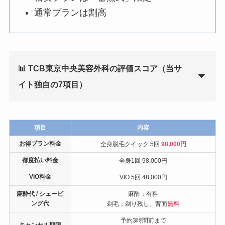
通常プランは割高
📊 TCB東京中央美容外科の評価スコア（当サ
イト独自の7項目）
項目
内容
お得プラン料金
全身脱毛クイック 5回
98,000円
都度払い料金
全身1回 98,000円
VIO料金
VIO 5回 48,000円
麻酔代 / シェービ
麻酔：有料
ング代
剃毛：剃り残し、背面
無料
予約3時間前まで
キャンセル期限