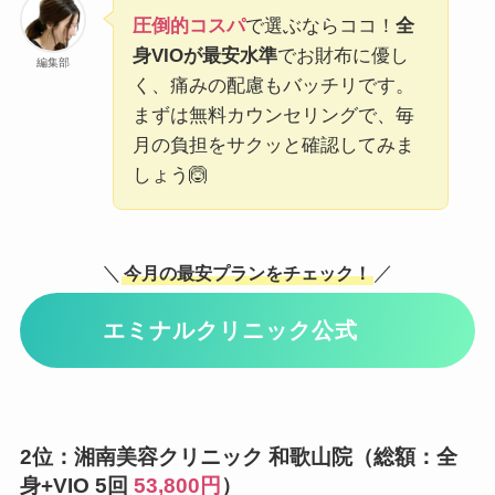
圧倒的コスパ
で選ぶならココ！
全
身VIOが最安水準
でお財布に優し
編集部
く、痛みの配慮もバッチリです。
まずは無料カウンセリングで、毎
月の負担をサクッと確認してみま
しょう🙆
＼
／
今月の最安プランをチェック！
エミナルクリニック公式
2位：湘南美容クリニック 和歌山院（総額：全
身+VIO 5回
53,800円
）