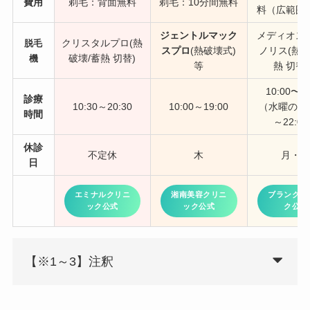
費用
剃毛：背面無料
剃毛：10分間無料
料（広範囲
ジェントルマック
メディオス
クリスタルプロ(熱
脱毛
スプロ
(熱破壊式)
ノリス(熱破
破壊/蓄熱 切替)
機
等
熱 切替
10:00〜20
診療
10:30～20:30
10:00～19:00
（水曜のみ1
時間
～22:0
休診
不定休
木
月・
日
エミナルクリニ
湘南美容クリニ
ブランクリ
ック公式
ック公式
ク公式
【※1～3】注釈