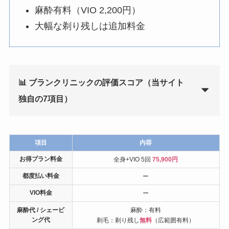
麻酔有料（VIO 2,200円）
大幅な剃り残しは追加料金
📊 ブランクリニックの評価スコア（当サイト
独自の7項目）
項目
内容
お得プラン料金
全身+VIO 5回
75,900円
都度払い料金
ー
VIO料金
ー
麻酔代 / シェービ
麻酔：有料
ング代
剃毛：剃り残し
無料
（広範囲有料）