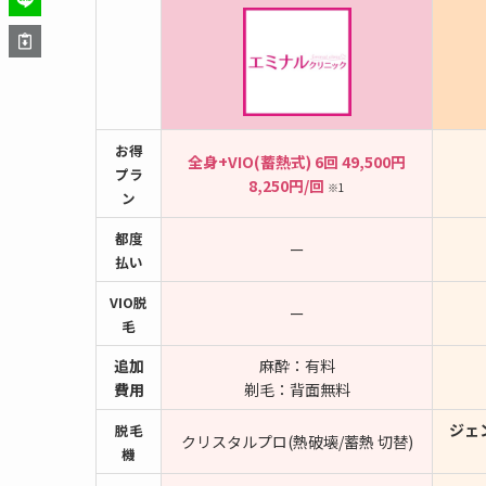
お得
全身+VIO(蓄熱式) 6回
49,500円
プラ
8,250円/回
※1
ン
都度
ー
払い
VIO脱
ー
毛
追加
麻酔：有料
費用
剃毛：背面無料
ジェ
脱毛
クリスタルプロ(熱破壊/蓄熱 切替)
機