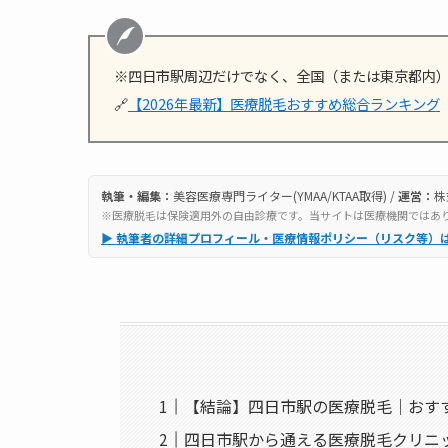
※四日市駅周辺だけでなく、全国（または東京都内
🔗
【2026年最新】医療脱毛おすすめ総合ランキング
執筆・編集：
美容医療専門ライター(YMAA/KTAA取得) /
運営：
株
※医療脱毛は保険適用外の自由診療です。当サイトは医療機関ではあ
▶ 執筆者の詳細プロフィール・医療情報ポリシー（リスク等）
【結論】四日市駅の医療脱毛｜おすす
四日市駅から通える医療脱毛クリニ