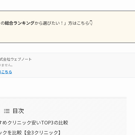
）の
総合ランキング
から選びたい！」方はこちら👇
式会社ウェブノート
りません。
はこちら
目次
めクリニック安いTOP3の比較
ックを比較【全3クリニック】