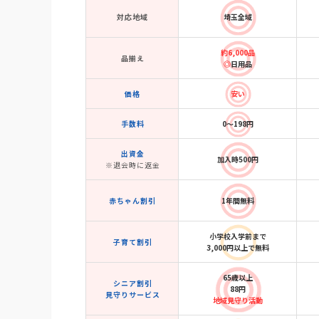
対応地域
埼玉全域
約6,000品
品揃え
◎
日用品
価格
安い
手数料
0～198円
出資金
加入時500円
※退会時に返金
赤ちゃん割引
1年間無料
小学校入学前まで
子育て割引
3,000円以上で無料
65歳以上
シニア割引
88円
見守りサービス
地域見守り活動