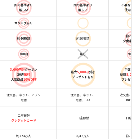
国の基準より
国の基準より
不要な添加
厳しい
厳しい
使用しな
カタログ有り
約22種類
約40種類
約20種類
夕食宅配有
780円
無し
980円
3,000円分
クーポン
手数料
無
最大
5,000円
引き
20週
無料
総額
5,000円
プレゼント有り
人気商品
10%OFF
プレゼント
注文書、ネット、アプリ
注文書、ネット、
注文書、ネッ
電話
電話、FAX
LINE、電
口座振替
口座振替
口座振替
クレジットカード
約173万人
約42万人
約26万人