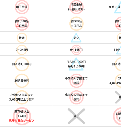
埼玉全域
埼玉全域
東京に隣接す
(一部区域外)
約1,000品
約600品
約1,300
◎
日用品
△日用品
◎
日用品
普通
高い
普通
0～248円
0～165円
146～198
加入時1,000円
加入時1,000円
加入時1,00
毎月1,000円
小学校入学前まで
2年間
26週間無料
無料
4,800円以上
小学校入学前まで
小学校入学前まで
無し
3,000円以上で無料
無料
満70歳以上
65歳以上
124円
無し
98円
見守り安心サービス