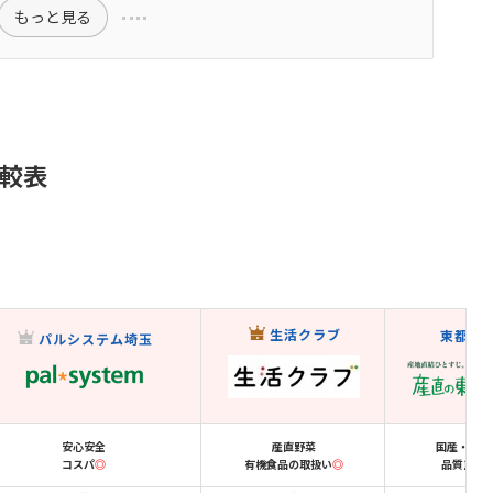
もっと見る
較表
生活クラブ
東都生
パルシステム埼玉
安心安全
産直野菜
国産・無添
コスパ
◎
有機食品の取扱い
◎
品質重視