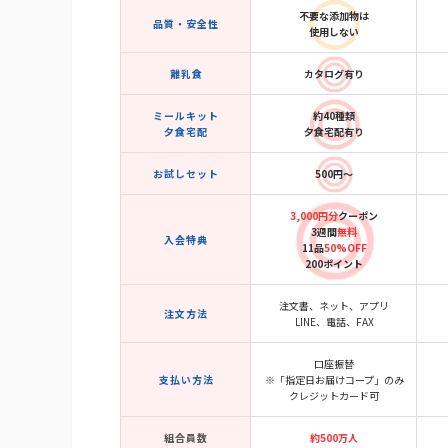
不要な添加物は
品質・安全性
使用しない
離乳食
カタログ有り
ミールキット
約40種類
夕食宅配
夕食宅配有り
お試しセット
500円～
3,000円分
クーポン
3週間
無料
入会特典
11品
50%OFF
200ポイント
注文書、ネット、アプリ
注文方法
LINE、電話、FAX
口座振替
支払い方法
※「指定日お届けコープ」のみ
クレジットカード可
組合員数
約500万人