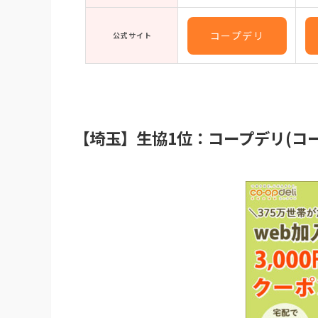
コープデリ
公式サイト
【埼玉】生協1位：コープデリ(コ