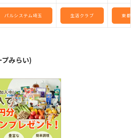
パルシステム埼玉
生活クラブ
東都生
ープみらい)