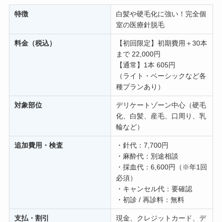
特徴
白髪や硬毛化に強い！完全個
室の医療針脱毛
料金（税込）
【初回限定】初期費用＋30本
まで 22,000円
【通常】1本 605円
（ライト・ベーシックなど各
種プランあり）
対象部位
デリケートゾーン中心（硬毛
化、白髪、産毛、口周り、乳
輪など）
追加費用・検査
・針代：7,700円
・麻酔代：別途相談
・採血代：6,600円（※年1回
必須）
・キャンセル代：要確認
・初診 / 再診料：無料
支払・割引
現金、クレジットカード、デ