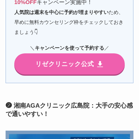
10%OFF
キャンペーン実施中！
人気院は週末を中心に予約が埋まりやすい
ため、
早めに無料カウンセリング枠をチェックしておき
ましょう👇
＼
キャンペーン
を使って
予約
する
／
リゼクリニック公式
❷ 湘南AGAクリニック広島院：大手の安心感
で通いやすい！