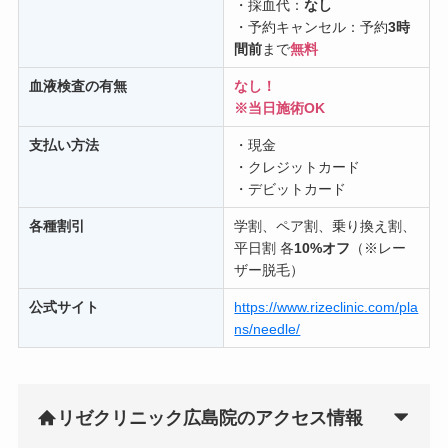
・採血代：
なし
・予約キャンセル：予約
3時
間前
まで
無料
血液検査の有無
なし！
※当日施術OK
支払い方法
・現金
・クレジットカード
・デビットカード
各種割引
学割、ペア割、乗り換え割、
平日割 各
10%オフ
（※レー
ザー脱毛）
公式サイト
https://www.rizeclinic.com/pla
ns/needle/
リゼクリニック広島院のアクセス情報