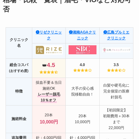
否
❶リゼクリニッ
❷湘南AGAクリ
❸広島プルミエ
ク
ニック
クリニック
クリニック
名
4.5
総合コスパ
👑
4.0
3.5
(おすすめ度)
採血不要＆当日
白髪や硬毛化に
施術OK
大手の安心感
特徴
完全個室の医療
レーザー脱毛
院移動自由！
針脱毛
10％オフ
【初回限定】
20本
20本
初期費用＋30本
施術料金
10,000円
10,000円
まで
22,000円
追加費用
針：4,000円/回
針：4,000円/回