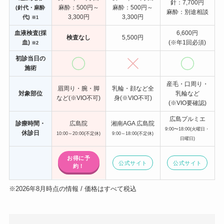
針：7,700円
麻酔：500円～
麻酔：500円～
(針代・麻酔
麻酔：別途相談
3,300円
3,300円
代)
※1
血液検査(採
6,600円
検査なし
5,500円
血)
(※年1回必須)
※2
初診当日の
施術
産毛・口周り・
眉周り・腕・脚
乳輪・顔など全
対象部位
乳輪など
など(※VIO不可)
身(※VIO不可)
(※VIO要確認)
広島プルミエ
診療時間・
広島院
湘南AGA 広島院
9:00〜18:00(火曜日・
休診日
10:00～20:00(不定休)
9:00～18:00(不定休)
日曜日)
お得に予
公式サイト
公式サイト
約！
※2026年8月時点の情報 / 価格はすべて税込