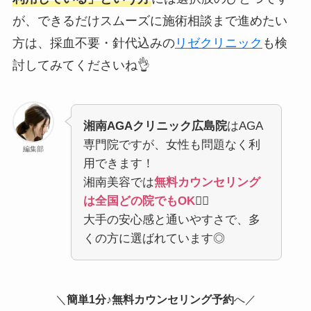
が、できるだけスムーズに施術相談まで進めたい
方は、採血不要・針代込みの
リゼクリニック
も検
討してみてくださいね👌
湘南AGAクリニック広島院
はAGA
専門院ですが、女性も問題なく利
編集部
用できます！
湘南美容では
無料カウンセリング
は全国どの院でもOK
🙆‍♀️
大手の安心感と通いやすさで、多
くの方に選ばれています◎
＼
簡単1分♪無料カウンセリング予約
へ／