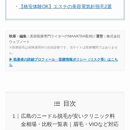
・
【格安体験OK】エステの美容電気針脱毛2選
執筆・編集：
美容医療専門ライター(YMAA/KTAA取得) /
運営：
株式会社
ウェブノート
※医療脱毛は保険適用外の自由診療です。当サイトは医療機関ではありませ
ん。
▶ 執筆者の詳細プロフィール・医療情報ポリシー（リスク等）はこち
ら
目次
広島のニードル脱毛が安いクリニック料
金相場・比較一覧表｜眉毛・VIOなど対応