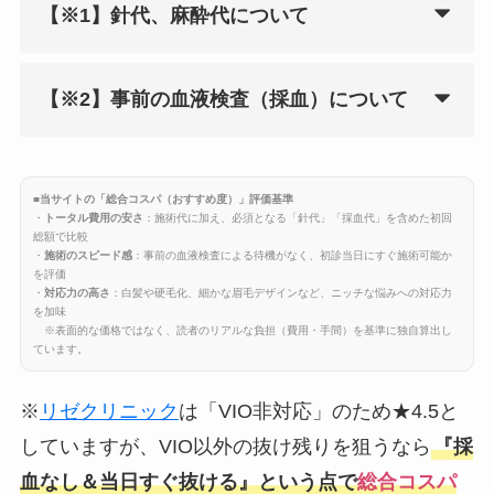
【※1】針代、麻酔代について
【※2】事前の血液検査（採血）について
■当サイトの「総合コスパ（おすすめ度）」評価基準
・
トータル費用の安さ
：施術代に加え、必須となる「針代」「採血代」を含めた初回
総額で比較
・
施術のスピード感
：事前の血液検査による待機がなく、初診当日にすぐ施術可能か
を評価
・
対応力の高さ
：白髪や硬毛化、細かな眉毛デザインなど、ニッチな悩みへの対応力
を加味
※表面的な価格ではなく、読者のリアルな負担（費用・手間）を基準に独自算出し
ています。
※
リゼクリニック
は「VIO非対応」のため★4.5と
していますが、VIO以外の抜け残りを狙うなら
『採
血なし＆当日すぐ抜ける』という点で
総合コスパ