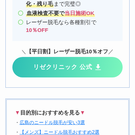
化・残り毛
まで完璧◎
血液検査不要で
当日施術OK
レーザー脱毛なら各種割引で
10％OFF
【平日割】レーザー脱毛10％オフ
／
＼
リゼクリニック 公式
▼
目的別におすすめを見る
▼
・
広島のニードル脱毛が安い3選
・
【メンズ】ニードル脱毛おすすめ2選