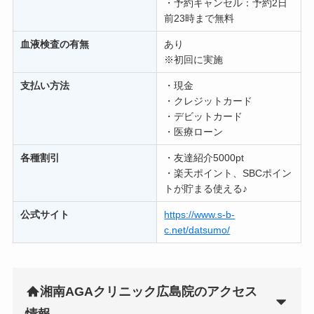
・予約キャンセル：予約2日
前23時まで無料
血液検査の有無
あり
※初回に実施
支払い方法
・現金
・クレジットカード
・デビットカード
・医療ローン
各種割引
・友達紹介5000pt
・楽天ポイント、SBCポイン
トが貯まる使える♪
公式サイト
https://www.s-b-
c.net/datsumo/
湘南AGAクリニック広島院のアクセス