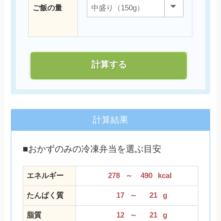
ご飯の量
計算する
計算結果
■おかずのみの冷凍弁当を選ぶ目安
エネルギー
278
～
490
kcal
たんぱく質
17
～
21
g
脂質
12
～
21
g