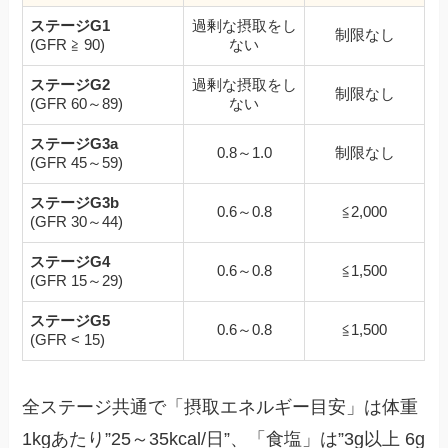
ステージG1
過剰な摂取をし
制限なし
(GFR ≧ 90)
ない
ステージG2
過剰な摂取をし
制限なし
(GFR 60～89)
ない
ステージG3a
0.8～1.0
制限なし
(GFR 45～59)
ステージG3b
0.6～0.8
≦2,000
(GFR 30～44)
ステージG4
0.6～0.8
≦1,500
(GFR 15～29)
ステージG5
0.6～0.8
≦1,500
(GFR < 15)
全ステージ共通で「摂取エネルギー目安」は体重
1kgあたり”25～35kcal/日”、「食塩」は”3g以上 6g