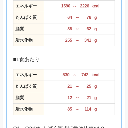
エネルギー
1590
～
2226
kcal
たんぱく質
64
～
76
g
脂質
35
～
62
g
炭水化物
255
～
341
g
■1食あたり
エネルギー
530
～
742
kcal
たんぱく質
21
～
25
g
脂質
12
～
21
g
炭水化物
85
～
114
g