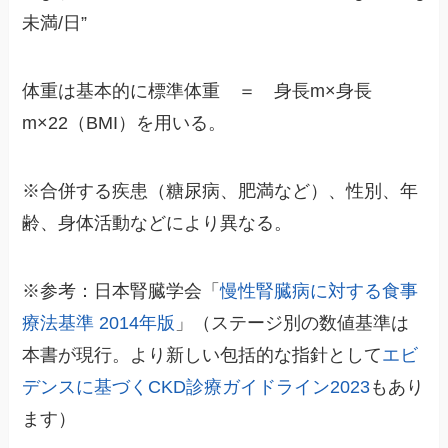
未満/日”
体重は基本的に標準体重 ＝ 身長m×身長
m×22（BMI）を用いる。
※合併する疾患（糖尿病、肥満など）、性別、年
齢、身体活動などにより異なる。
※参考：日本腎臓学会「
慢性腎臓病に対する食事
療法基準 2014年版
」（ステージ別の数値基準は
本書が現行。より新しい包括的な指針として
エビ
デンスに基づくCKD診療ガイドライン2023
もあり
ます）