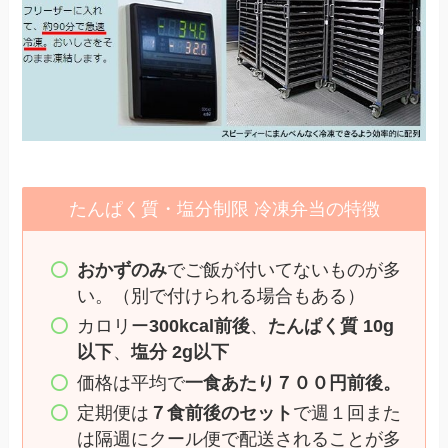
たんぱく質・塩分制限 冷凍弁当の特徴
おかずのみ
でご飯が付いてないものが多
い。（別で付けられる場合もある）
カロリー
300kcal前後
、
たんぱく質 10g
以下
、
塩分 2g以下
価格は平均で
一食あたり７００円前後。
定期便は
７食前後のセット
で週１回また
は隔週にクール便で配送されることが多