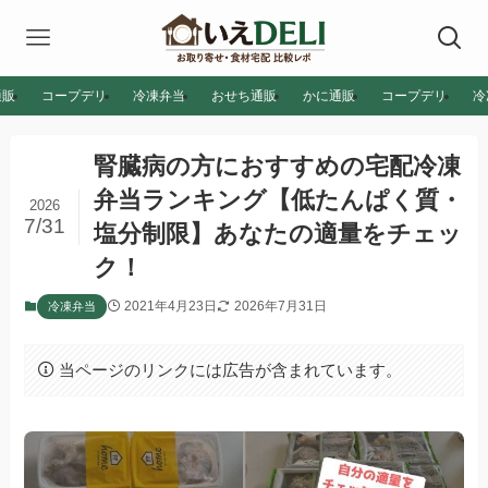
通販
コープデリ
冷凍弁当
おせち通販
かに通販
コープデリ
冷
腎臓病の方におすすめの宅配冷凍
弁当ランキング【低たんぱく質・
2026
7/31
塩分制限】あなたの適量をチェッ
ク！
2021年4月23日
2026年7月31日
冷凍弁当
当ページのリンクには広告が含まれています。