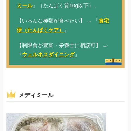
ミール
』（たんぱく質10g以下）、
【いろんな種類が食べたい】 → 『
食宅
便（たんぱくケア）
』
【制限食が豊富・栄養士に相談可】 →
『
ウェルネスダイニング
』
メディミール